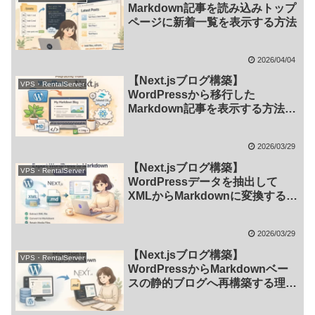
Markdown記事を読み込みトップ
ページに新着一覧を表示する方法
2026/04/04
【Next.jsブログ構築】
VPS・RentalServer
WordPressから移行した
Markdown記事を表示する方法
（Tailwind CSS対応）
2026/03/29
【Next.jsブログ構築】
VPS・RentalServer
WordPressデータを抽出して
XMLからMarkdownに変換する手
順とNode.jsの準備
2026/03/29
【Next.jsブログ構築】
VPS・RentalServer
WordPressからMarkdownベー
スの静的ブログへ再構築する理由
と事前準備