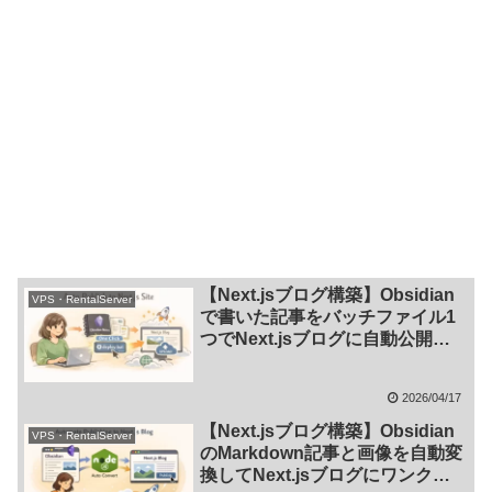
【Next.jsブログ構築】Obsidian
VPS・RentalServer
で書いた記事をバッチファイル1
つでNext.jsブログに自動公開す
る方法
2026/04/17
【Next.jsブログ構築】Obsidian
VPS・RentalServer
のMarkdown記事と画像を自動変
換してNext.jsブログにワンクリ