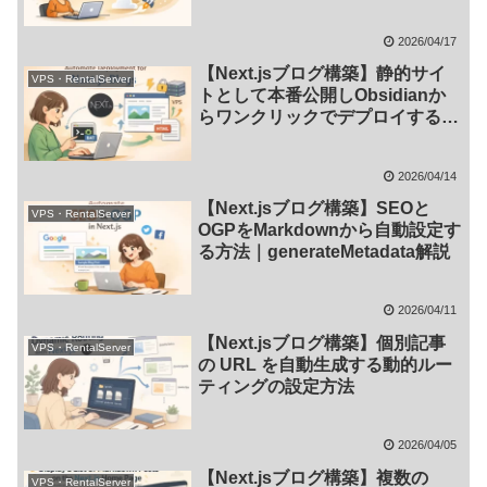
ック公開する仕組みを作る方法
2026/04/17
【Next.jsブログ構築】静的サイ
VPS・RentalServer
トとして本番公開しObsidianか
らワンクリックでデプロイする方
法
2026/04/14
【Next.jsブログ構築】SEOと
VPS・RentalServer
OGPをMarkdownから自動設定す
る方法｜generateMetadata解説
2026/04/11
【Next.jsブログ構築】個別記事
VPS・RentalServer
の URL を自動生成する動的ルー
ティングの設定方法
2026/04/05
【Next.jsブログ構築】複数の
VPS・RentalServer