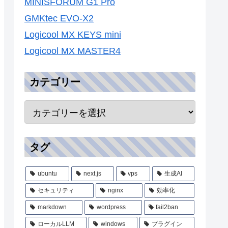
MINISFORUM G1 Pro
GMKtec EVO-X2
Logicool MX KEYS mini
Logicool MX MASTER4
カテゴリー
タグ
ubuntu
next.js
vps
生成AI
セキュリティ
nginx
効率化
markdown
wordpress
fail2ban
ローカルLLM
windows
プラグイン