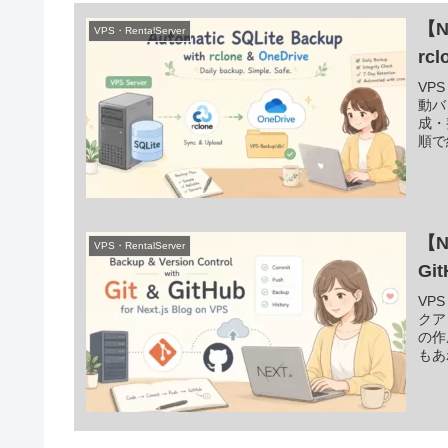
【N
VPS・RentalServer
rc
VPS
動バ
成・
順で
【N
VPS・RentalServer
G
VPS
クア
の作
もあ