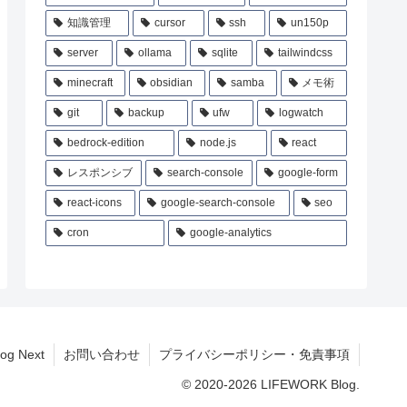
知識管理
cursor
ssh
un150p
server
ollama
sqlite
tailwindcss
minecraft
obsidian
samba
メモ術
git
backup
ufw
logwatch
bedrock-edition
node.js
react
レスポンシブ
search-console
google-form
react-icons
google-search-console
seo
cron
google-analytics
og Next
お問い合わせ
プライバシーポリシー・免責事項
© 2020-2026 LIFEWORK Blog.