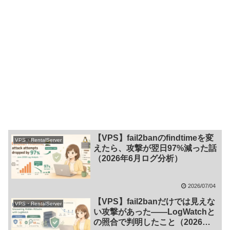
【VPS】fail2banのfindtimeを変
VPS・RentalServer
えたら、攻撃が翌日97%減った話
（2026年6月ログ分析）
2026/07/04
【VPS】fail2banだけでは見えな
VPS・RentalServer
い攻撃があった——LogWatchと
の照合で判明したこと（2026年5