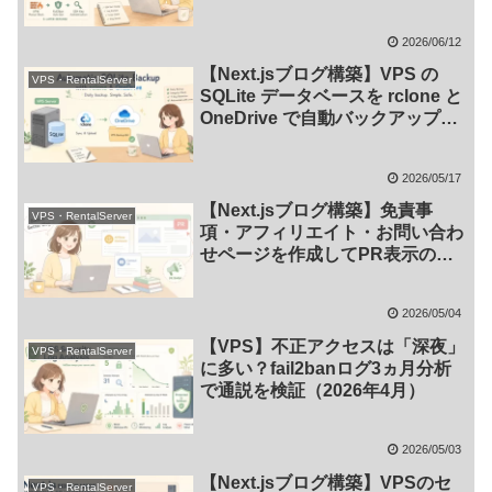
月・3ヵ月比較）
2026/06/12
【Next.jsブログ構築】VPS の
VPS・RentalServer
SQLite データベースを rclone と
OneDrive で自動バックアップす
る方法
2026/05/17
【Next.jsブログ構築】免責事
VPS・RentalServer
項・アフィリエイト・お問い合わ
せページを作成してPR表示の仕
組みを実装する方法
2026/05/04
【VPS】不正アクセスは「深夜」
VPS・RentalServer
に多い？fail2banログ3ヵ月分析
で通説を検証（2026年4月）
2026/05/03
【Next.jsブログ構築】VPSのセ
VPS・RentalServer