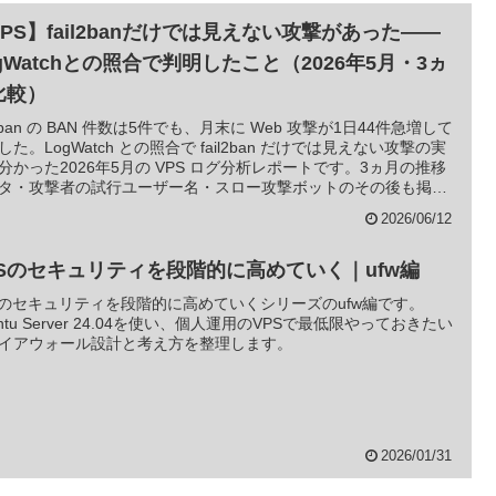
PS】fail2banだけでは見えない攻撃があった——
gWatchとの照合で判明したこと（2026年5月・3ヵ
比較）
il2ban の BAN 件数は5件でも、月末に Web 攻撃が1日44件急増して
した。LogWatch との照合で fail2ban だけでは見えない攻撃の実
分かった2026年5月の VPS ログ分析レポートです。3ヵ月の推移
タ・攻撃者の試行ユーザー名・スロー攻撃ボットのその後も掲
2026/06/12
PSのセキュリティを段階的に高めていく｜ufw編
Sのセキュリティを段階的に高めていくシリーズのufw編です。
untu Server 24.04を使い、個人運用のVPSで最低限やっておきたい
イアウォール設計と考え方を整理します。
2026/01/31