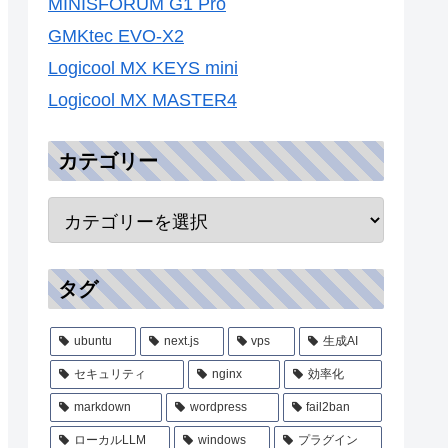
MINISFORUM G1 Pro
GMKtec EVO-X2
Logicool MX KEYS mini
Logicool MX MASTER4
カテゴリー
タグ
ubuntu
next.js
vps
生成AI
セキュリティ
nginx
効率化
markdown
wordpress
fail2ban
ローカルLLM
windows
プラグイン