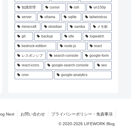
知識管理
cursor
ssh
un150p
server
ollama
sqlite
tailwindcss
minecraft
obsidian
samba
メモ術
git
backup
ufw
logwatch
bedrock-edition
node.js
react
レスポンシブ
search-console
google-form
react-icons
google-search-console
seo
cron
google-analytics
og Next
お問い合わせ
プライバシーポリシー・免責事項
© 2020-2026 LIFEWORK Blog.