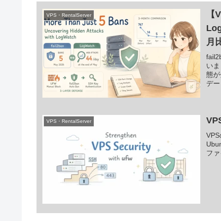
【V
VPS・RentalServer
Lo
月
fa
いま
態が
デー
載。
V
VPS・RentalServer
VP
Ub
ファ