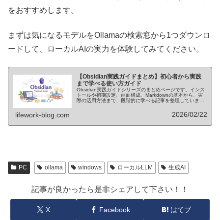
をおすすめします。
まずは気になるモデルをOllamaの検索窓から1つダウンロ
ードして、ローカルAIの実力を体験してみてください。
【Obsidian実践ガイドまとめ】初心者から実践
まで学べる使い方ガイド
Obsidian実践ガイドシリーズのまとめページです。インス
トールや初期設定、画面構成、Markdownの基本から、実
際の活用方法まで、段階的に学べる記事を整理していま
す。Obsidianを基礎から実践まで体系的に理解したい方の
ためのガイドです。
2026/02/22
lifework-blog.com
PC
ollama
windows
ローカルLLM
生成AI
記事が良かったら是非シェアして下さい！！
X
Facebook
はてブ