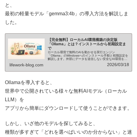
と、
最初の軽量モデル「gemma3:4b」の導入方法を解説しま
した。
【完全無料】ローカルAI環境構築の決定版
「Ollama」とは？インストールから初期設定ま
で
ローカル環境で無料のAIを動かせる実行エンジン
「Ollama」のWindowsへのインストール手順と初期設定を
解説します。外部にデータを送信しない安全なAI環境を構
築し、日本語対応モデルを実際に動かすまでの実体験に基
2026/03/18
lifework-blog.com
づいたガイドです。
Ollamaを導入すると、
世界中で公開されている様々な無料AIモデル（ローカル
LLM）を
アプリから簡単にダウンロードして使うことができます。
しかし、いざ他のモデルを探してみると、
種類が多すぎて「どれを選べばいいのか分からない」と迷