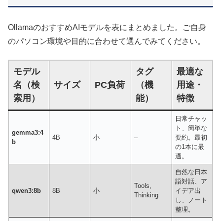
OllamaのおすすめAIモデルを表にまとめました。ご自身
のパソコン環境や目的に合わせて選んでみてください。
モデル
タグ
最適な
名（検
サイズ
PC負荷
（機
用途・
索用）
能）
特徴
日常チャッ
ト、簡単な
gemma3:4
4B
小
–
要約。最初
b
の1本に最
適。
自然な日本
語対話、ア
Tools,
qwen3:8b
8B
小
イデア出
Thinking
し、ノート
整理。