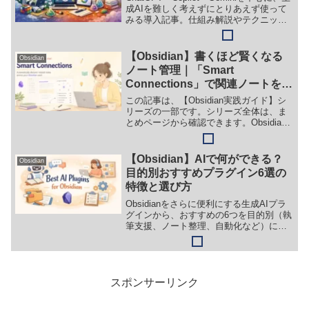
成AIを難しく考えずにとりあえず使って
みる導入記事。仕組み解説やテクニック
ではなく、生成AIと気軽に付き合うため
の考え方を紹介します。
【Obsidian】書くほど賢くなる
Obsidian
ノート管理｜「Smart
Connections」で関連ノートを自
動発見する方法
この記事は、【Obsidian実践ガイド】シ
リーズの一部です。シリーズ全体は、ま
とめページから確認できます。Obsidian
を使い続けるほど、ノートが増えていき
ます。学習メモ、ブログの草稿、作業記
録……気がつけば数百のノートが溜まっ
【Obsidian】AIで何ができる？
Obsidian
ていた...
目的別おすすめプラグイン6選の
特徴と選び方
Obsidianをさらに便利にする生成AIプラ
グインから、おすすめの6つを目的別（執
筆支援、ノート整理、自動化など）に厳
選して紹介します。Text Generatorや
Copilotなど、自分の用途に合ったAIツー
ルの選び方がわかる、初心者必見のまと
め記事です。
スポンサーリンク