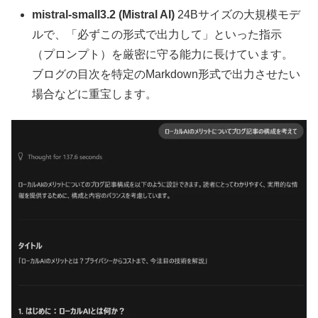
mistral-small3.2 (Mistral AI)
24Bサイズの大規模モデ
ルで、「必ずこの形式で出力して」といった指示
（プロンプト）を厳密に守る能力に長けています。
ブログの目次を特定のMarkdown形式で出力させたい
場合などに重宝します。