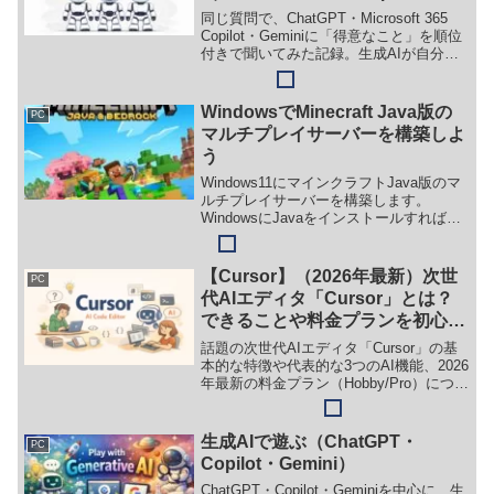
Gemini）
同じ質問で、ChatGPT・Microsoft 365
Copilot・Geminiに「得意なこと」を順位
付きで聞いてみた記録。生成AIが自分を
どう説明するか、その違いを整理しま
す。
WindowsでMinecraft Java版の
PC
マルチプレイサーバーを構築しよ
う
Windows11にマインクラフトJava版のマ
ルチプレイサーバーを構築します。
WindowsにJavaをインストールすれば簡
単にマインクラフトのマルチプレイサー
バーを構築できます。マインクラフトは
一人でも楽しいのですが、家族や友達と
【Cursor】（2026年最新）次世
PC
一緒に遊ぶと楽しみ方の幅も広がりま
代AIエディタ「Cursor」とは？
す。マルチプレイサーバーを構築して、
できることや料金プランを初心者
マインクラフトの世界を楽しみましょ
向けに徹底解説
う。
話題の次世代AIエディタ「Cursor」の基
本的な特徴や代表的な3つのAI機能、2026
年最新の料金プラン（Hobby/Pro）につい
て分かりやすく解説します。ブログ執筆
やサーバー管理の効率を上げたい方にお
すすめのツールです。
生成AIで遊ぶ（ChatGPT・
PC
Copilot・Gemini）
ChatGPT・Copilot・Geminiを中心に、生