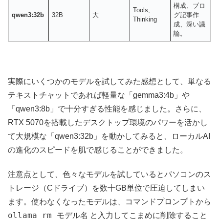
構成、ブロ
Tools,
qwen3:32b
32B
大
グ記事作
Thinking
成、深い議
論。
実際にいくつかのモデルを試してみた感想として、単なる
テキストチャットであれば軽量な「gemma3:4b」や
「qwen3:8b」で十分すぎる性能を感じました。さらに、
RTX 5070を搭載したデスクトップ環境のパワーを活かし
て大規模な「qwen3:32b」を動かしてみると、ローカルAI
の進化のスピードを肌で感じることができました。
注意点として、色々なモデルを試しているとパソコンのス
トレージ（Cドライブ）を数十GB単位で圧迫してしまい
ます。使わなくなったモデルは、コマンドプロンプトから
ollama rm モデル名
と入力してこまめに削除すること