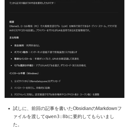
試しに、前回の記事を書いたObsidianのMarkdownフ
qwen3:8b
ァイルを渡して
に要約してもらいまし
た。