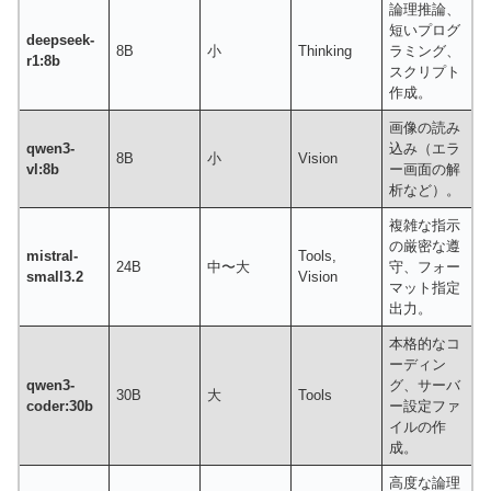
論理推論、
短いプログ
deepseek-
8B
小
Thinking
ラミング、
r1:8b
スクリプト
作成。
画像の読み
qwen3-
込み（エラ
8B
小
Vision
vl:8b
ー画面の解
析など）。
複雑な指示
の厳密な遵
mistral-
Tools,
24B
中〜大
守、フォー
small3.2
Vision
マット指定
出力。
本格的なコ
ーディン
qwen3-
グ、サーバ
30B
大
Tools
coder:30b
ー設定ファ
イルの作
成。
高度な論理