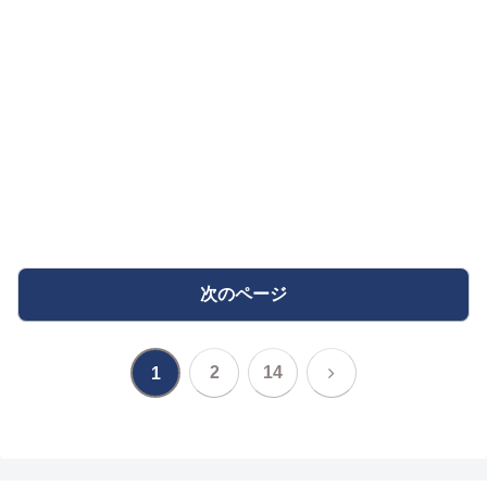
次のページ
次
2
14
1
へ