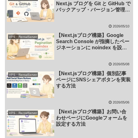
Next.js ブログを Git と GitHub で
バックアップ・バージョン管理す
る方法
2026/05/10
【Next.jsブログ構築】Google
VPS・RentalServer
Search Console が指摘したペー
ジネーションに noindex を設定
する方法
2026/05/08
【Next.jsブログ構築】個別記事
VPS・RentalServer
ページにSNSシェアボタンを実装
する方法
2026/05/06
【Next.jsブログ構築】お問い合
VPS・RentalServer
わせページにGoogleフォームを
設定する方法