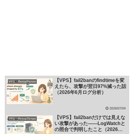
【VPS】fail2banのfindtimeを変
VPS・RentalServer
えたら、攻撃が翌日97%減った話
（2026年6月ログ分析）
2026/07/04
【VPS】fail2banだけでは見えな
VPS・RentalServer
い攻撃があった——LogWatchと
の照合で判明したこと（2026年5