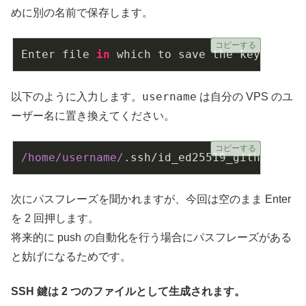
めに別の名前で保存します。
コピーする
Enter file 
in
 which to save the key (
/hom
username
以下のように入力します。
は自分の VPS のユ
ーザー名に置き換えてください。
コピーする
/home/username/
.ssh/id_ed25519_github
次にパスフレーズを聞かれますが、今回は空のまま Enter
を 2 回押します。
将来的に push の自動化を行う場合にパスフレーズがある
と妨げになるためです。
SSH 鍵は 2 つのファイルとして生成されます。