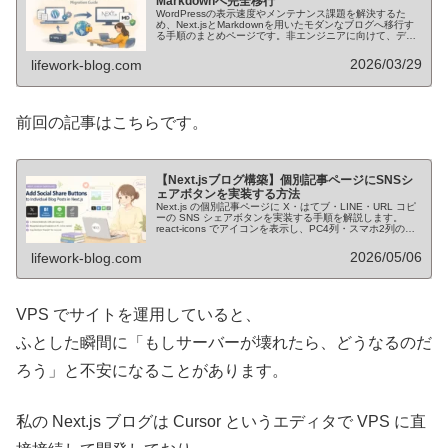
Markdownへ完全移行
WordPressの表示速度やメンテナンス課題を解決するた
め、Next.jsとMarkdownを用いたモダンなブログへ移行す
る手順のまとめページです。非エンジニアに向けて、デー
タ変換からVPSでのNginx・HTTPS設定まで分かりやすく
解説します。
2026/03/29
lifework-blog.com
前回の記事はこちらです。
【Next.jsブログ構築】個別記事ページにSNSシ
ェアボタンを実装する方法
Next.js の個別記事ページに X・はてブ・LINE・URL コピ
ーの SNS シェアボタンを実装する手順を解説します。
react-icons でアイコンを表示し、PC4列・スマホ2列のレ
スポンシブなレイアウトを Tailwind CSS で実現します。
2026/05/06
lifework-blog.com
VPS でサイトを運用していると、
ふとした瞬間に「もしサーバーが壊れたら、どうなるのだ
ろう」と不安になることがあります。
私の Next.js ブログは Cursor というエディタで VPS に直