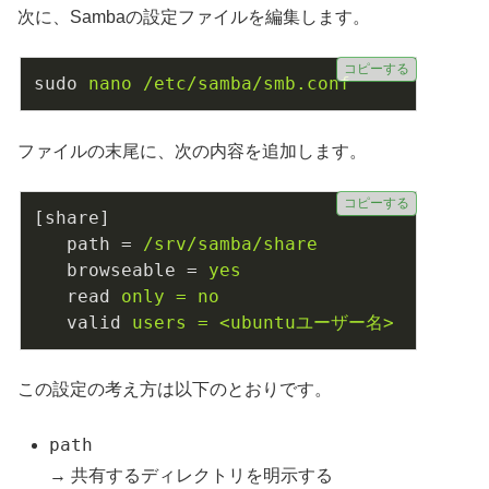
次に、Sambaの設定ファイルを編集します。
コピーする
sudo
nano /etc/samba/smb.conf
ファイルの末尾に、次の内容を追加します。
コピーする
[share]
path
 = 
/srv/samba/share
browseable
 = 
yes
read
only = no
valid
users = <ubuntuユーザー名>
この設定の考え方は以下のとおりです。
path
→ 共有するディレクトリを明示する