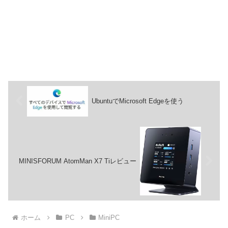
UbuntuでMicrosoft Edgeを使う
MINISFORUM AtomMan X7 Tiレビュー
ホーム
PC
MiniPC