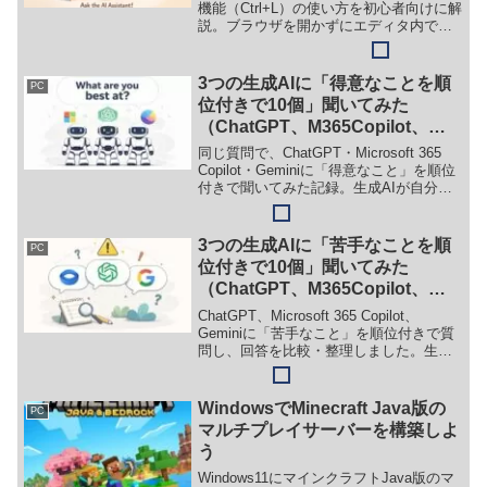
機能（Ctrl+L）の使い方を初心者向けに解
説。ブラウザを開かずにエディタ内で疑
問を解決したり、エラーの原因を特定し
たりする具体的な手順を画像付きで紹介
します。
3つの生成AIに「得意なことを順
PC
位付きで10個」聞いてみた
（ChatGPT、M365Copilot、
Gemini）
同じ質問で、ChatGPT・Microsoft 365
Copilot・Geminiに「得意なこと」を順位
付きで聞いてみた記録。生成AIが自分を
どう説明するか、その違いを整理しま
す。
3つの生成AIに「苦手なことを順
PC
位付きで10個」聞いてみた
（ChatGPT、M365Copilot、
Gemini）
ChatGPT、Microsoft 365 Copilot、
Geminiに「苦手なこと」を順位付きで質
問し、回答を比較・整理しました。生成
AIの限界や注意点を、実際の回答をもと
に確認します。
WindowsでMinecraft Java版の
PC
マルチプレイサーバーを構築しよ
う
Windows11にマインクラフトJava版のマ