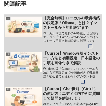
関連記事
【完全無料】ローカルAI環境構築
PC
の決定版「Ollama」とは？イン
ストールから初期設定まで
ローカル環境で無料のAIを動かせる実行
エンジン「Ollama」のWindowsへのイン
ストール手順と初期設定を解説します。
外部にデータを送信しない安全なAI環境
を構築し、日本語対応モデルを実際に動
かすまでの実体験に基づいたガイドで
【Cursor】Windows版インスト
PC
す。
ール方法と初期設定・日本語化の
手順を画像付きで解説
Windows版「Cursor」のインストール方
法から初期設定までを画像付きで徹底解
説！初心者でも迷わないアカウント登録
手順や、必須の日本語化、安全に使うた
めのプライバシー設定（データ学習オ
フ）まで、最新の画面に沿って分かりや
【Cursor】Chat機能（Ctrl+L）
PC
すく説明します。
の使い方！エディタ内でAIに質問
して疑問を解決しよう
AIエディタ「Cursor」の基本であるChat